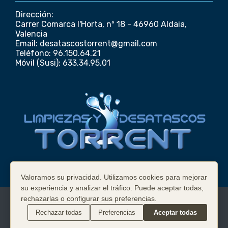
Dirección:
Carrer Comarca l'Horta, nº 18 - 46960 Aldaia,
Valencia
Email: desatascostorrent@gmail.com
Teléfono: 96.150.64.21
Móvil (Susi): 633.34.95.01
Valoramos su privacidad. Utilizamos cookies para mejorar
su experiencia y analizar el tráfico. Puede aceptar todas,
Copyright ©
2026
Limpieza Fosas Sépticas en
rechazarlas o configurar sus preferencias.
Valencia [Telf 633349501] 100€ | Urg 140€
.
Rechazar todas
Preferencias
Aceptar todas
TORRENT Desatascos y Pocería Valencia